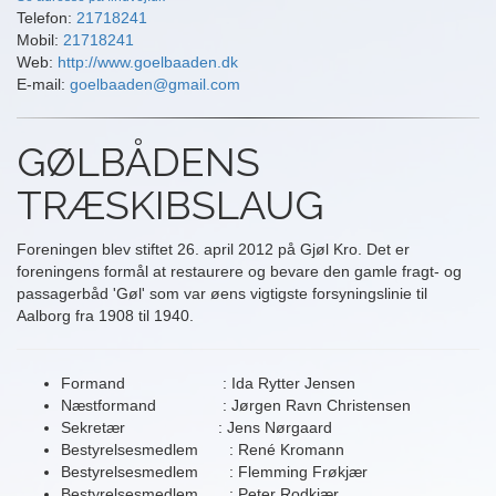
Telefon:
21718241
Mobil:
21718241
Web:
http://www.goelbaaden.dk
E-mail:
goelbaaden@gmail.com
GØLBÅDENS
TRÆSKIBSLAUG
Foreningen blev stiftet 26. april 2012 på Gjøl Kro. Det er
foreningens formål at restaurere og bevare den gamle fragt- og
passagerbåd 'Gøl' som var øens vigtigste forsyningslinie til
Aalborg fra 1908 til 1940.
Formand : Ida Rytter Jensen
Næstformand : Jørgen Ravn Christensen
Sekretær : Jens Nørgaard
Bestyrelsesmedlem : René Kromann
Bestyrelsesmedlem : Flemming Frøkjær
Bestyrelsesmedlem : Peter Rodkjær