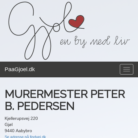
PaaGjoel.dk
Toggl
navig
MURERMESTER PETER
B. PEDERSEN
Kjellerupsvej 220
Gjøl
9440 Aabybro
Se adresse på findvej.dk