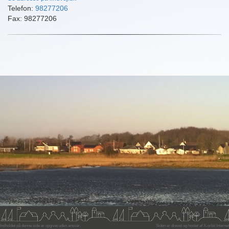
Telefon:
98277206
Fax: 98277206
Indholdet på denne side er opgivet uden ansvar.
Siden er drevet og hostet af
X-orbit Internet