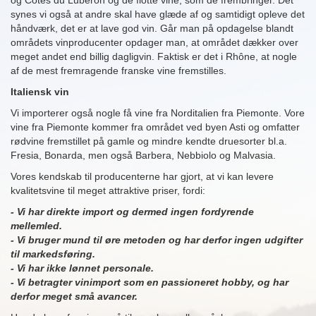
og Côtes du Luberon og de flotte vine, som de frembringer. Det
synes vi også at andre skal have glæde af og samtidigt opleve det
håndværk, det er at lave god vin. Går man på opdagelse blandt
områdets vinproducenter opdager man, at området dækker over
meget andet end billig dagligvin. Faktisk er det i Rhône, at nogle
af de mest fremragende franske vine fremstilles.
Italiensk vin
Vi importerer også nogle få vine fra Norditalien fra Piemonte. Vore
vine fra Piemonte kommer fra området ved byen Asti og omfatter
rødvine fremstillet på gamle og mindre kendte druesorter bl.a.
Fresia, Bonarda, men også Barbera, Nebbiolo og Malvasia.
Vores kendskab til producenterne har gjort, at vi kan levere
kvalitetsvine til meget attraktive priser, fordi:
- Vi har direkte import og dermed ingen fordyrende
mellemled.
- Vi bruger mund til øre metoden og har derfor ingen udgifter
til markedsføring.
- Vi har ikke lønnet personale.
- Vi betragter vinimport som en passioneret hobby, og har
derfor meget små avancer.