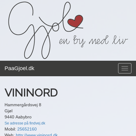
PaaGjoel.dk
Toggl
navig
VININORD
Hammergårdsvej 8
Gjøl
9440 Aabybro
Se adresse på findvej.dk
Mobil:
25652160
Web:
http://www.vininord.dk