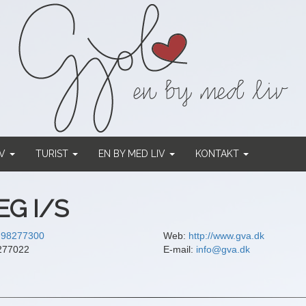
RV
TURIST
EN BY MED LIV
KONTAKT
G I/S
:
98277300
Web:
http://www.gva.dk
277022
E-mail:
info@gva.dk