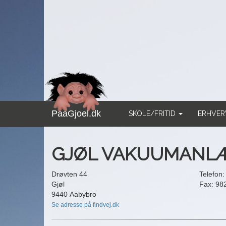
PaaGjoel.dk
SKOLE/FRITID
ERHVE
GJØL VAKUUMANLÆ
Drøvten 44
Telefon
Gjøl
Fax: 98
9440 Aabybro
Se adresse på findvej.dk