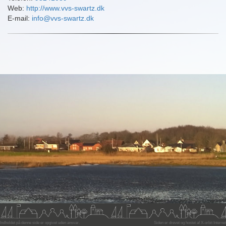
Web:
http://www.vvs-swartz.dk
E-mail:
info@vvs-swartz.dk
Indholdet på denne side er opgivet uden ansvar.
Siden er drevet og hostet af
X-orbit Internet