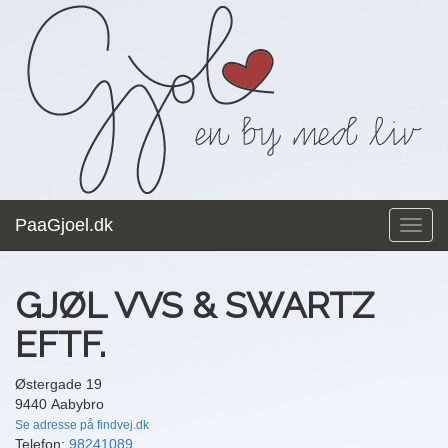
PaaGjoel.dk
Toggl
navig
GJØL VVS & SWARTZ
EFTF.
Østergade 19
9440 Aabybro
Se adresse på findvej.dk
Telefon:
98241089