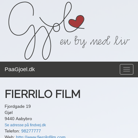
PaaGjoel.dk
Toggl
navig
FIERRILO FILM
Fjordgade 19
Gjøl
9440 Aabybro
Se adresse på findvej.dk
Telefon:
98277777
Web:
http://www.fierrilofilm.com