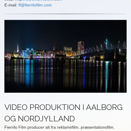
E-mail:
ff@fierrilofilm.com
VIDEO PRODUKTION I AALBORG
OG NORDJYLLAND
Fierrilo Film producer alt fra reklamefilm, præsentationsfilm,