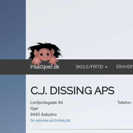
PaaGjoel.dk
SKOLE/FRITID
ERHVE
C.J. DISSING APS
Limfjordsgade 84
Telefon
Gjøl
9440 Aabybro
Se adresse på findvej.dk