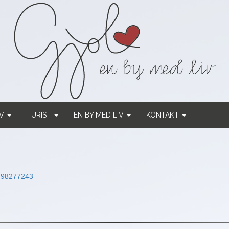
RV
TURIST
EN BY MED LIV
KONTAKT
:
98277243