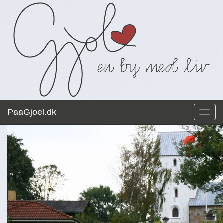
PaaGjoel.dk
Toggl
navig